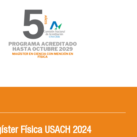
íster Física USACH 2024