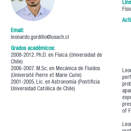
Lín
Físi
Act
Email:
leonardo.gordillo@usach.cl
Grados académicos:
2008-2012. Ph.D. en Física (Universidad de
Chile)
2006-2007. M.Sc. en Mecánica de Fluidos
Leo
(Université Pierre et Marie Curie)
per
2001-2005. Lic. en Astronomía (Pontificia
pro
Universidad Católica de Chile)
apa
exp
pre
of F
Leo