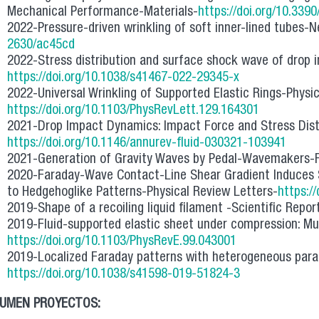
Mechanical Performance-Materials-
https://doi.org/10.33
2022-Pressure-driven wrinkling of soft inner-lined tubes-N
2630/ac45cd
2022-Stress distribution and surface shock wave of dro
https://doi.org/10.1038/s41467-022-29345-x
2022-Universal Wrinkling of Supported Elastic Rings-Physi
https://doi.org/10.1103/PhysRevLett.129.164301
2021-Drop Impact Dynamics: Impact Force and Stress Dist
https://doi.org/10.1146/annurev-fluid-030321-103941
2021-Generation of Gravity Waves by Pedal-Wavemakers-F
2020-Faraday-Wave Contact-Line Shear Gradient Induces S
to Hedgehoglike Patterns-Physical Review Letters-
https:/
2019-Shape of a recoiling liquid filament -Scientific Repor
2019-Fluid-supported elastic sheet under compression: Mul
https://doi.org/10.1103/PhysRevE.99.043001
2019-Localized Faraday patterns with heterogeneous param
https://doi.org/10.1038/s41598-019-51824-3
UMEN PROYECTOS: