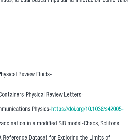
inuos, la cual busca impulsar la innovación como valor
Physical Review Fluids-
 Containers-Physical Review Letters-
ommunications Physics-
https://doi.org/10.1038/s42005-
ccination in a modified SIR model-Chaos, Solitons
 Reference Dataset for Exploring the Limits of