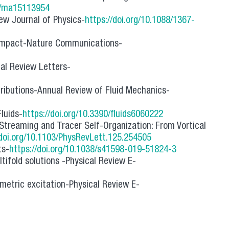
90/ma15113954
ew Journal of Physics-
https://doi.org/10.1088/1367-
p impact-Nature Communications-
cal Review Letters-
ributions-Annual Review of Fluid Mechanics-
luids-
https://doi.org/10.3390/fluids6060222
treaming and Tracer Self-Organization: From Vortical
/doi.org/10.1103/PhysRevLett.125.254505
ts-
https://doi.org/10.1038/s41598-019-51824-3
tifold solutions -Physical Review E-
etric excitation-Physical Review E-