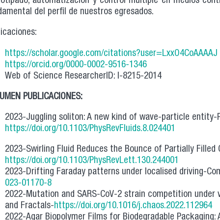
totipado, automatización y control multiple en medios cont
damental del perfil de nuestros egresados.
icaciones:
https://scholar.google.com/citations?user=LxxO4CoAAAAJ
https://orcid.org/0000-0002-9516-1346
Web of Science ResearcherID: I-8215-2014
UMEN PUBLICACIONES:
2023-Juggling soliton: A new kind of wave-particle entity-
https://doi.org/10.1103/PhysRevFluids.8.024401
2023-Swirling Fluid Reduces the Bounce of Partially Filled
https://doi.org/10.1103/PhysRevLett.130.244001
2023-Drifting Faraday patterns under localised driving-C
023-01170-8
2022-Mutation and SARS-CoV-2 strain competition under va
and Fractals-
https://doi.org/10.1016/j.chaos.2022.112964
2022-Agar Biopolymer Films for Biodegradable Packaging: A