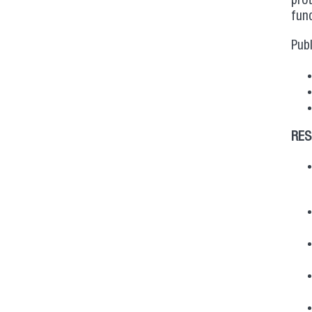
pro
fun
Publ
RES