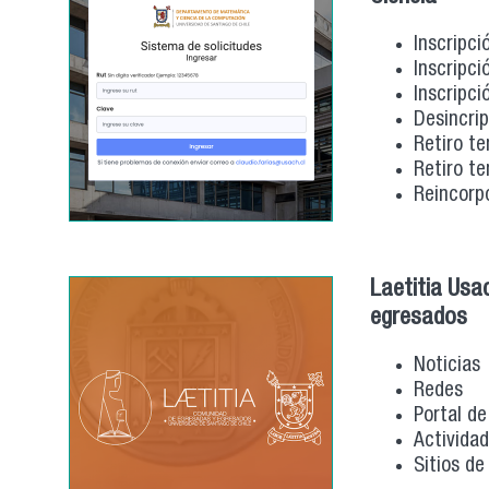
Inscripci
Inscripci
Inscripci
Desincri
Retiro te
Retiro t
Reincorp
Laetitia Usa
e
Noticias
Redes
Portal d
Activida
Sitios de