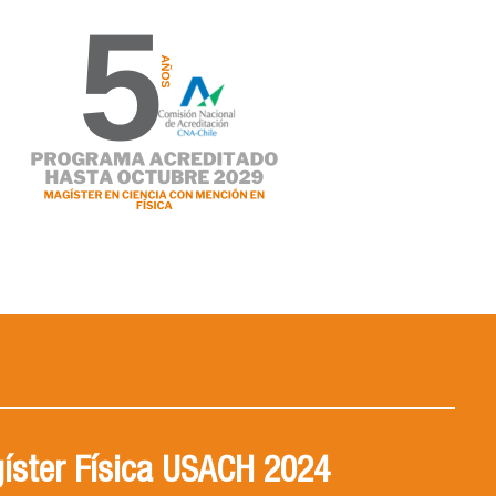
íster Física USACH 2024