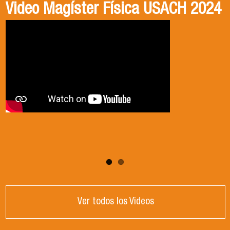
Video Magíster Física USACH 2024
Video Doctorado Física USACH
2024
Ver todos los Videos