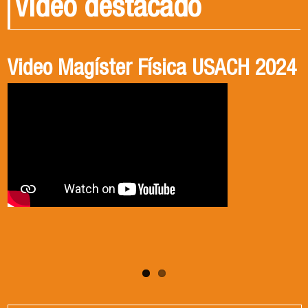
Video destacado
Video Magíster Física USACH 2024
Video Doctorado Física USACH
2024