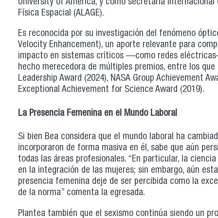
University of America, y como secretaria internacional
Física Espacial (ALAGE).
Es reconocida por su investigación del fenómeno ópti
Velocity Enhancement), un aporte relevante para compr
impacto en sistemas críticos —como redes eléctricas—
hecho merecedora de múltiples premios, entre los que
Leadership Award (2024), NASA Group Achievement Awa
Exceptional Achievement for Science Award (2019).
La Presencia Femenina en el Mundo Laboral
Si bien Bea considera que el mundo laboral ha cambia
incorporaron de forma masiva en él, sabe que aún pers
todas las áreas profesionales. “En particular, la cien
en la integración de las mujeres; sin embargo, aún est
presencia femenina deje de ser percibida como la exc
de la norma” comenta la egresada.
Plantea también que el sexismo continúa siendo un pro