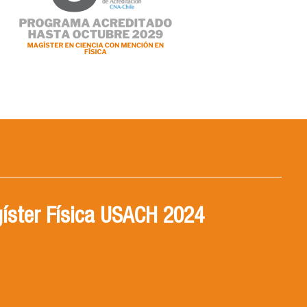
íster Física USACH 2024