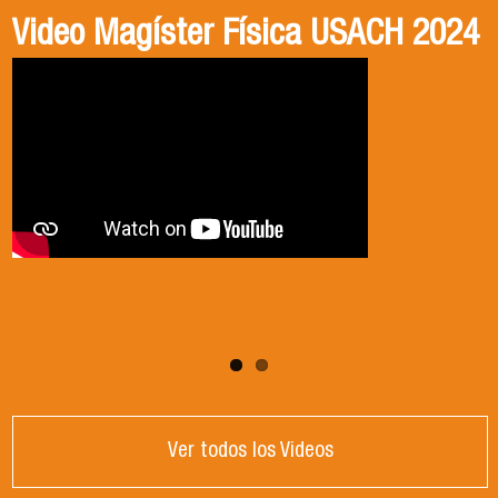
Video Magíster Física USACH 2024
Video Doctorado Física USACH
2024
Ver todos los Videos