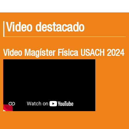
Video destacado
Video Magíster Física USACH 2024
Video Doctorado Física USACH
2024