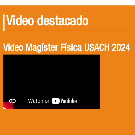
Video destacado
Video Magíster Física USACH 2024
Video Doctorado Física USACH
2024