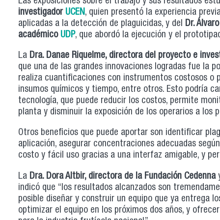
Las exposiciones sobre el trabajo y sus resultados estu
investigador
UCEN
, quien presentó la experiencia previ
aplicadas a la detección de plaguicidas, y del
Dr. Álvar
académico
UDP
, que abordó la ejecución y el prototipa
La
Dra. Danae Riquelme, directora del proyecto e inve
que una de las grandes innovaciones logradas fue la por
realiza cuantificaciones con instrumentos costosos o p
insumos químicos y tiempo, entre otros. Esto podría c
tecnología, que puede reducir los costos, permite moni
planta y disminuir la exposición de los operarios a los 
Otros beneficios que puede aportar son identificar pla
aplicación, asegurar concentraciones adecuadas según 
costo y fácil uso gracias a una interfaz amigable, y pe
La
Dra. Dora Altbir, directora de la Fundación Cedenna
indicó que “los resultados alcanzados son tremendamen
posible diseñar y construir un equipo que ya entrega l
optimizar el equipo en los próximos dos años, y ofrecer