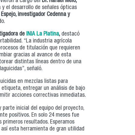
vieron a cargo del
Dr. Rafael Melo,
a y el desarrollo de señales ópticas
o Espejo, investigador Cedenna y
do.
stigadora de
INIA La Platina
,
destacó
tabilidad. “La industria agrícola
rocesos de titulación que requieren
ambiar gracias al avance de esta
torear distintas líneas dentro de una
plaguicidas”, señaló.
guicidas en mezclas listas para
etiqueta, entregar un análisis de bajo
rmitir acciones correctivas inmediatas.
y parte inicial del equipo del proyecto,
te positivos. En solo 24 meses fue
os primeros resultados. Esperamos
 así esta herramienta de gran utilidad