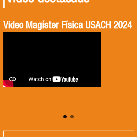
Video Magíster Física USACH 2024
Video Doctorado Física USACH
2024