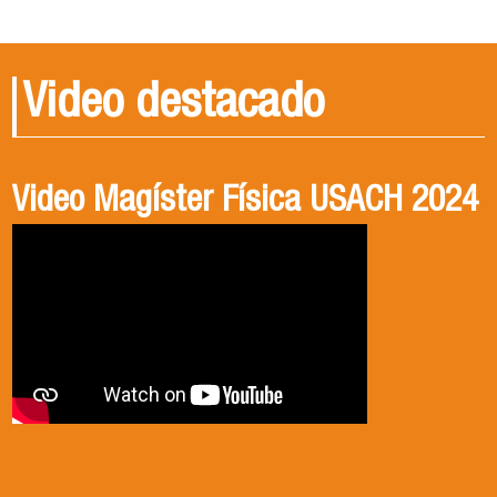
Video destacado
Video Magíster Física USACH 2024
Video Doctorado Física USACH
2024