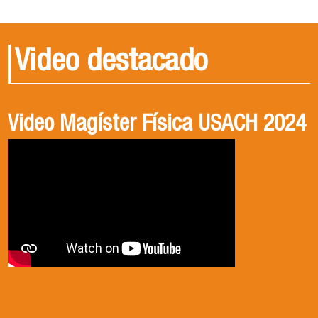
Video destacado
Video Magíster Física USACH 2024
Video Doctorado Física USACH
2024