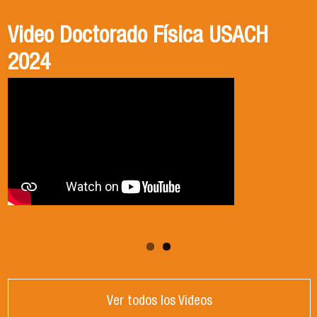
Video Magíster Física USACH 2024
Video Doctorado Física USACH
2024
Ver todos los Videos