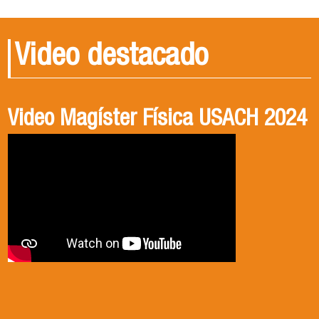
Video destacado
Video Magíster Física USACH 2024
Video Doctorado Física USACH
2024