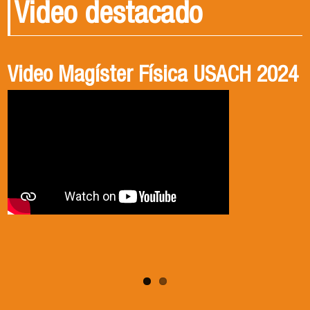
Video destacado
Video Magíster Física USACH 2024
Video Doctorado Física USACH
2024