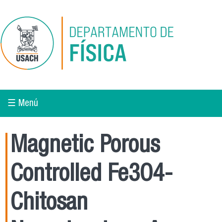
Pasar al contenido principal
☰ Menú
Magnetic Porous
Controlled Fe3O4-
Chitosan