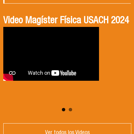
Video Magíster Física USACH 2024
Video Doctorado Física USACH
2024
Ver todos los Videos