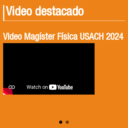
Video destacado
Video Magíster Física USACH 2024
Video Doctorado Física USACH
2024