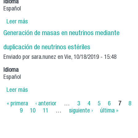
Idioma
Español
Leer más
sobre Presimetría
Generación de masas en neutrinos mediante
duplicación de neutrinos estériles
Enviado por
sara.nunez
en Vie, 10/18/2019 - 15:48
Idioma
Español
Leer más
sobre Generación de masas en neutrinos
mediante duplicación de neutrinos estériles
Páginas
« primera
‹ anterior
…
3
4
5
6
7
8
9
10
11
…
siguiente ›
última »