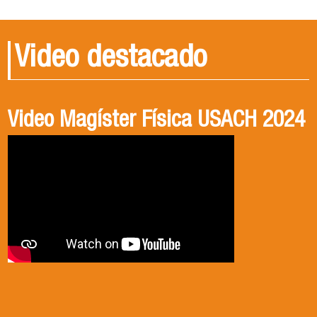
Video destacado
Video Magíster Física USACH 2024
Video Doctorado Física USACH
2024