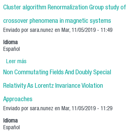
temperature behavior of ferromagnets and
Cluster algorithm Renormalization Group study of
quantum phase transitions
crossover phenomena in magnetic systems
Enviado por
sara.nunez
en Mar, 11/05/2019 - 11:49
Idioma
Español
Leer más
sobre Cluster algorithm Renormalization Group
study of crossover phenomena in magnetic
Non Commutating Fields And Doubly Special
systems
Relativity As Lorentz Invariance Violation
Approaches
Enviado por
sara.nunez
en Mar, 11/05/2019 - 11:29
Idioma
Español