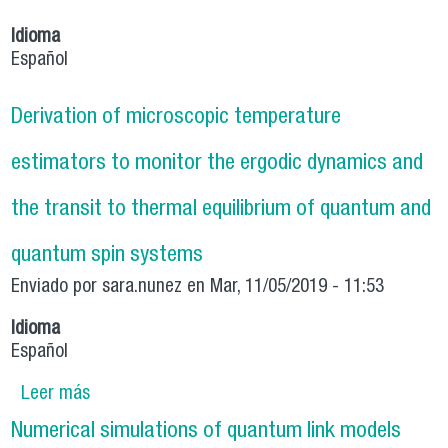
Idioma
Español
Derivation of microscopic temperature
estimators to monitor the ergodic dynamics and
the transit to thermal equilibrium of quantum and
quantum spin systems
Enviado por
sara.nunez
en Mar, 11/05/2019 - 11:53
Idioma
Español
Leer más
sobre Derivation of microscopic temperature
estimators to monitor the ergodic dynamics
Numerical simulations of quantum link models
and the transit to thermal equilibrium of