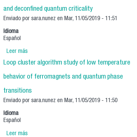
quantum and quantum spin systems
and deconfined quantum criticality
Enviado por
sara.nunez
en Mar, 11/05/2019 - 11:51
Idioma
Español
Leer más
sobre Numerical simulations of quantum link
models and deconfined quantum criticality
Loop cluster algorithm study of low temperature
behavior of ferromagnets and quantum phase
transitions
Enviado por
sara.nunez
en Mar, 11/05/2019 - 11:50
Idioma
Español
Leer más
sobre Loop cluster algorithm study of low