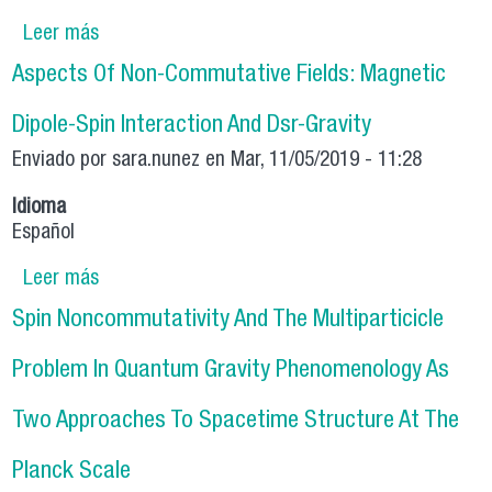
Leer más
sobre Non Commutating Fields And Doubly
Special Relativity As Lorentz Invariance
Aspects Of Non-Commutative Fields: Magnetic
Violation Approaches
Dipole-Spin Interaction And Dsr-Gravity
Enviado por
sara.nunez
en Mar, 11/05/2019 - 11:28
Idioma
Español
Leer más
sobre Aspects Of Non-Commutative Fields:
Magnetic Dipole-Spin Interaction And Dsr-
Spin Noncommutativity And The Multiparticicle
Gravity
Problem In Quantum Gravity Phenomenology As
Two Approaches To Spacetime Structure At The
Planck Scale