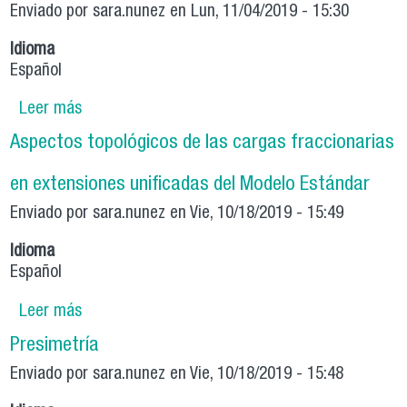
Enviado por
sara.nunez
en Lun, 11/04/2019 - 15:30
Idioma
Español
Leer más
sobre Spin Noncommutativity And The
Multiparticicle Problem In Quantum Gravity
Aspectos topológicos de las cargas fraccionarias
Phenomenology As Two Approaches To
Spacetime Structure At The Planck Scale
en extensiones unificadas del Modelo Estándar
Enviado por
sara.nunez
en Vie, 10/18/2019 - 15:49
Idioma
Español
Leer más
sobre Aspectos topológicos de las cargas
fraccionarias en extensiones unificadas del
Presimetría
Modelo Estándar
Enviado por
sara.nunez
en Vie, 10/18/2019 - 15:48