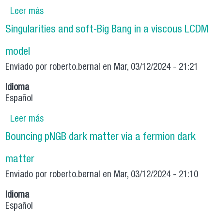
Leer más
sobre New opportunities for axion dark matter
searches in nonstandard cosmological models
Singularities and soft-Big Bang in a viscous LCDM
model
Enviado por
roberto.bernal
en Mar, 03/12/2024 - 21:21
Idioma
Español
Leer más
sobre Singularities and soft-Big Bang in a
viscous LCDM model
Bouncing pNGB dark matter via a fermion dark
matter
Enviado por
roberto.bernal
en Mar, 03/12/2024 - 21:10
Idioma
Español