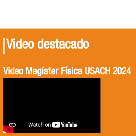
Video destacado
Video Magíster Física USACH 2024
Video Doctorado Física USACH
2024