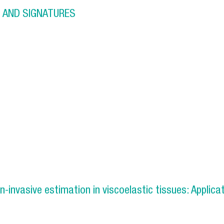
 AND SIGNATURES
MECHANISMS AND SIGNATURES
zon
nvasive estimation in viscoelastic tissues: Applicat