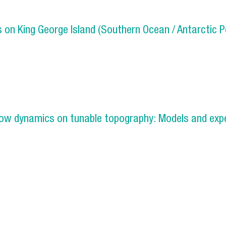
coelastic systems
n King George Island (Southern Ocean / Antarctic P
rements on King George Island (Southern Ocean / Antarcti
flow dynamics on tunable topography: Models and exp
cillating flow dynamics on tunable topography: Models and 