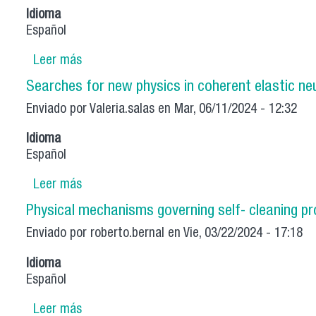
Idioma
Español
Leer más
sobre SPIN CURRENTS IN MAGNETIC NANO
Searches for new physics in coherent elastic ne
Enviado por
Valeria.salas
en Mar, 06/11/2024 - 12:32
Idioma
Español
Leer más
sobre Searches for new physics in coherent 
Physical mechanisms governing self- cleaning pr
Enviado por
roberto.bernal
en Vie, 03/22/2024 - 17:18
Idioma
Español
Leer más
sobre Physical mechanisms governing self- c