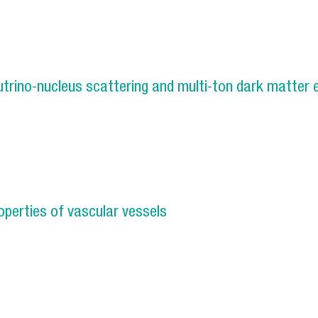
STRUCTURES
utrino-nucleus scattering and multi-ton dark matter
elastic neutrino-nucleus scattering and multi-ton dark mat
operties of vascular vessels
leaning properties of vascular vessels