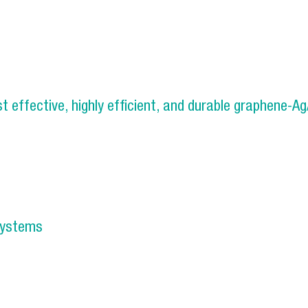
able non-invasive estimation in viscoelastic tissues: Appli
 effective, highly efficient, and durable graphene-A
ent of cost effective, highly efficient, and durable graphe
 systems