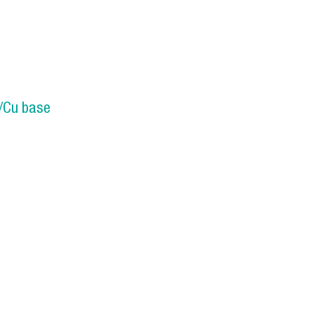
cations and Validations using multifrequency Ultrasound
g/Cu base
ne-Ag/Cu base