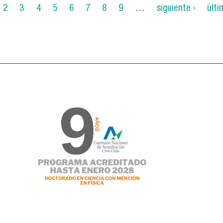
2
3
4
5
6
7
8
9
…
siguiente ›
últi