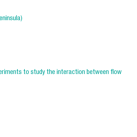
eninsula)
c Peninsula)
eriments to study the interaction between flow
experiments to study the interaction between flow and