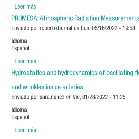
Leer más
sobre Topography driven-delamination in vis
PROMESA: Atmospheric Radiation Measurements o
Enviado por
roberto.bernal
en Lun, 05/16/2022 - 19:58
Idioma
Español
Leer más
sobre PROMESA: Atmospheric Radiation Measu
Hydrostatics and hydrodynamics of oscillating 
and wrinkles inside arteries
Enviado por
sara.nunez
en Vie, 01/28/2022 - 11:25
Idioma
Español
Leer más
sobre Hydrostatics and hydrodynamics of os
wrinkles inside arteries