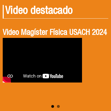
Video destacado
Video Magíster Física USACH 2024
Video Doctorado Física USACH
2024