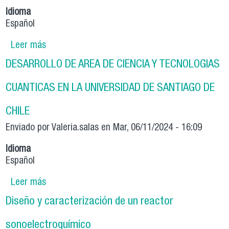
Idioma
Español
Leer más
sobre OPTIMIZATION ALGORITHMS AND
APPLICATIONS TO QUANTUM INFORMATION
DESARROLLO DE AREA DE CIENCIA Y TECNOLOGIAS
PROBLEMS
CUANTICAS EN LA UNIVERSIDAD DE SANTIAGO DE
CHILE
Enviado por
Valeria.salas
en Mar, 06/11/2024 - 16:09
Idioma
Español
Leer más
sobre DESARROLLO DE AREA DE CIENCIA Y
TECNOLOGIAS CUANTICAS EN LA UNIVERSIDAD
Diseño y caracterización de un reactor
DE SANTIAGO DE CHILE
sonoelectroquímico