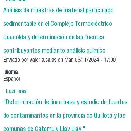
norma primaria de calidad del aire de
Análisis de muestras de material particulado
compuestos orgánicos volátiles "
sedimentable en el Complejo Termoeléctrico
Guacolda y determinación de las fuentes
contribuyentes mediante análisis químico
Enviado por
Valeria.salas
en Mar, 06/11/2024 - 17:00
Idioma
Español
Leer más
sobre Análisis de muestras de material
particulado sedimentable en el Complejo
"Determinación de línea base y estudio de fuentes
Termoeléctrico Guacolda y determinación de
las fuentes contribuyentes mediante análisis
de contaminantes en la provincia de Quillota y las
químico
comunas de Catemu y Llay Llay "