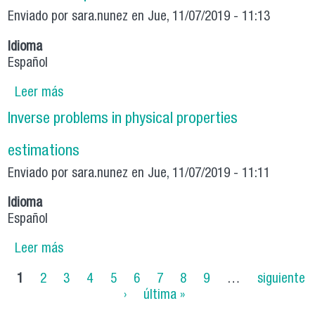
Enviado por
sara.nunez
en Jue, 11/07/2019 - 11:13
Idioma
Español
Leer más
sobre Diseño y caracterización de un reactor
sonoelectroquímico
Inverse problems in physical properties
estimations
Enviado por
sara.nunez
en Jue, 11/07/2019 - 11:11
Idioma
Español
Leer más
sobre Inverse problems in physical properties
estimations
Páginas
1
2
3
4
5
6
7
8
9
…
siguiente
›
última »