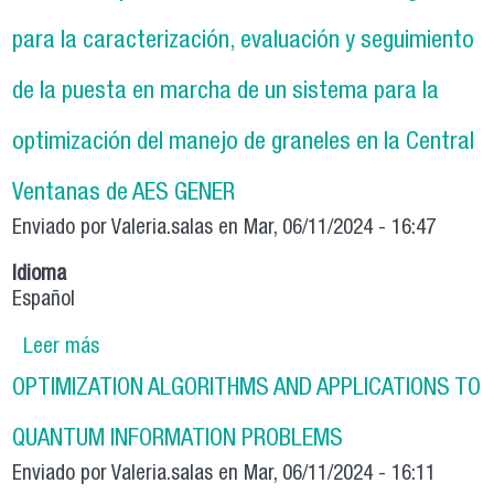
USANDO UN LIDAR ATMOSFERICO
para la caracterización, evaluación y seguimiento
de la puesta en marcha de un sistema para la
optimización del manejo de graneles en la Central
Ventanas de AES GENER
Enviado por
Valeria.salas
en Mar, 06/11/2024 - 16:47
Idioma
Español
Leer más
sobre Diseño e implementación de una
metodología para la caracterización, evaluación
OPTIMIZATION ALGORITHMS AND APPLICATIONS TO
y seguimiento de la puesta en marcha de un
sistema para la optimización del manejo de
QUANTUM INFORMATION PROBLEMS
graneles en la Central Ventanas de AES GENER
Enviado por
Valeria.salas
en Mar, 06/11/2024 - 16:11