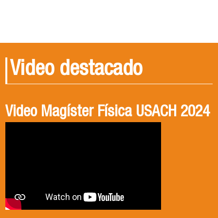
Video destacado
Video Magíster Física USACH 2024
Video Doctorado Física USACH
2024