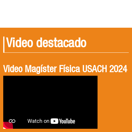
Video destacado
Video Magíster Física USACH 2024
Video Doctorado Física USACH
2024