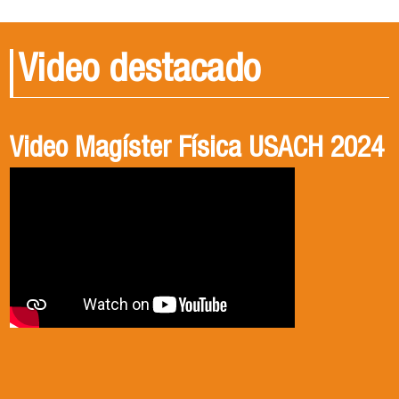
Video destacado
Video Magíster Física USACH 2024
Video Doctorado Física USACH
2024