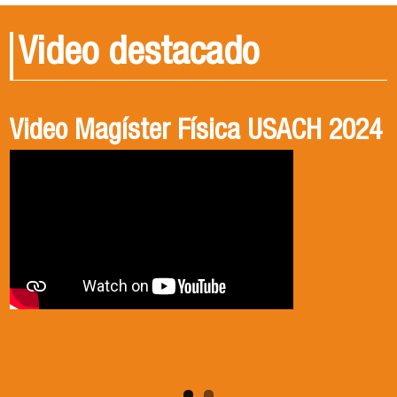
Video destacado
Video Magíster Física USACH 2024
Video Doctorado Física USACH
2024