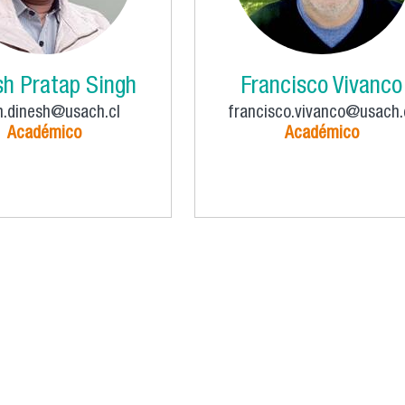
sh Pratap Singh
Francisco Vivanco
h.dinesh@usach.cl
francisco.vivanco@usach.
Académico
Académico