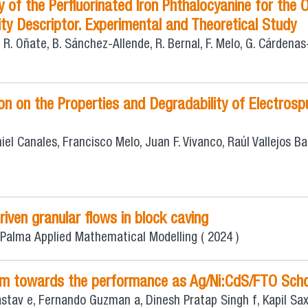
y of the Perfluorinated Iron Phthalocyanine for the
ty Descriptor. Experimental and Theoretical Study
. Oñate, B. Sánchez-Allende, R. Bernal, F. Melo, G. Cárdenas-J
on on the Properties and Degradability of Electros
l Canales, Francisco Melo, Juan F. Vivanco, Raúl Vallejos Baie
iven granular flows in block caving
 Palma
Applied Mathematical Modelling
( 2024 )
 film towards the performance as Ag/Ni:CdS/FTO Sch
astav e, Fernando Guzman a, Dinesh Pratap Singh f, Kapil Sa