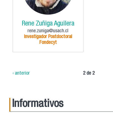
Rene Zuñiga Aguilera
rene.zuniga@usach.cl
Investigador Postdoctoral
Fondecyt
‹ anterior
2 de 2
Informativos