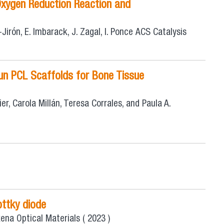
 Oxygen Reduction Reaction and
irón, E. Imbarack, J. Zagal, I. Ponce
ACS Catalysis
pun PCL Scaffolds for Bone Tissue
r, Carola Millán, Teresa Corrales, and Paula A.
ottky diode
xena
Optical Materials
( 2023 )