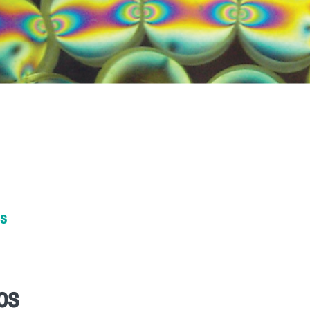
os
os