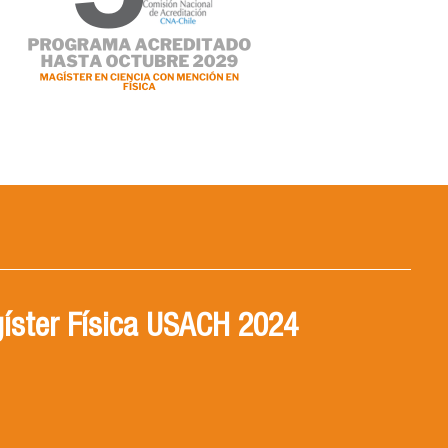
íster Física USACH 2024