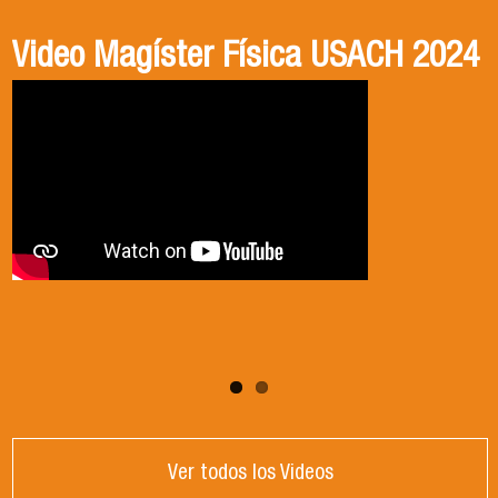
Video Magíster Física USACH 2024
Video Doctorado Física USACH
2024
Ver todos los Videos