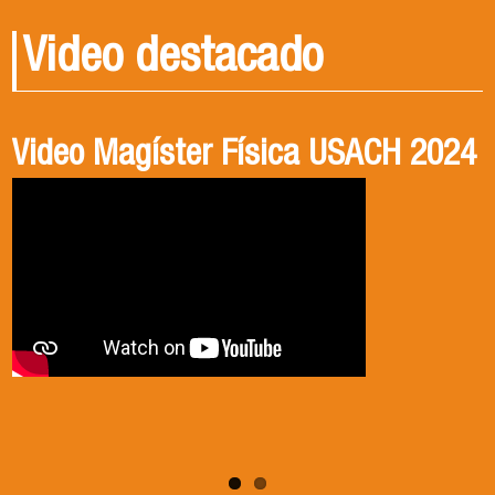
Video destacado
Video Magíster Física USACH 2024
Video Doctorado Física USACH
2024