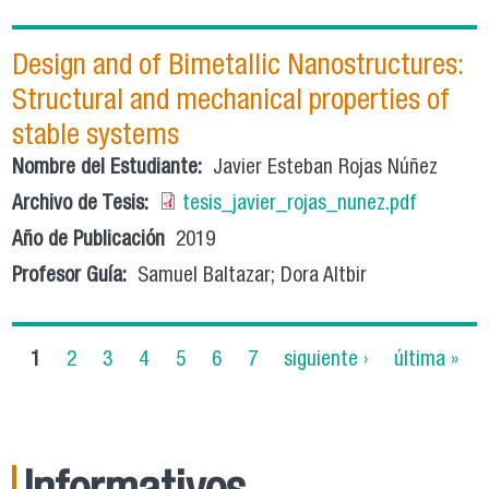
Design and of Bimetallic Nanostructures:
Structural and mechanical properties of
stable systems
Nombre del Estudiante:
Javier Esteban Rojas Núñez
Archivo de Tesis:
tesis_javier_rojas_nunez.pdf
Año de Publicación
2019
Profesor Guía:
Samuel Baltazar; Dora Altbir
Páginas
1
2
3
4
5
6
7
siguiente ›
última »